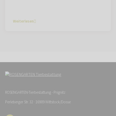
Weiterlesen
ROSENGARTEN-Tierbestattung - Prignitz
Perleberger Str. 32 · 16909 Wittstock/Dosse