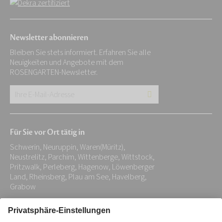
Newsletter abonnieren
Bleiben Sie stets informiert. Erfahren Sie alle
Neuigkeiten und Angebote mit dem
ROSENGARTEN-Newsletter.
Ihre
E-
Mail-
Für Sie vor Ort tätig in
Adresse:
Schwerin, Neuruppin, Waren(Müritz),
*
Neustrelitz, Parchim, Wittenberge, Wittstock,
Pritzwalk, Perleberg, Hagenow, Löwenberger
Land, Rheinsberg, Plau am See, Havelberg,
Grabow
Impressum
Datenschutz
Stiftung