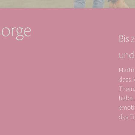
sorge
Bis 
und 
Martin
dass i
Thema
habe.
emoti
das Ti