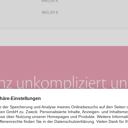
anz unkompliziert un
iner Minute vorsorg