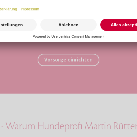
Vorsorge versprechen Sie Ihrem Liebling einen 
zu 125 € Zuschuss und den aktuell gültigen Kremier
Einzelkremierung.
Vorsorge einrichten
be - Warum Hundeprofi Martin Rüt