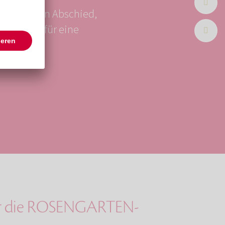
würdevollen Abschied,
ungspreis für eine
ter die ROSENGARTEN-