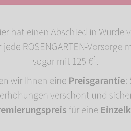
ier hat einen Abschied in Würde 
r jede ROSENGARTEN-Vorsorge mit 
1
sogar mit 125 €
.
en wir Ihnen eine
Preisgarantie
:
serhöhungen verschont und siche
remierungspreis
für eine
Einzel