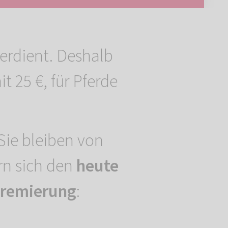
verdient. Deshalb
25 €, für Pferde
 Sie bleiben von
rn sich den
heute
kremierung
: