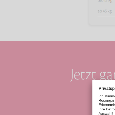
Jetzt g
e