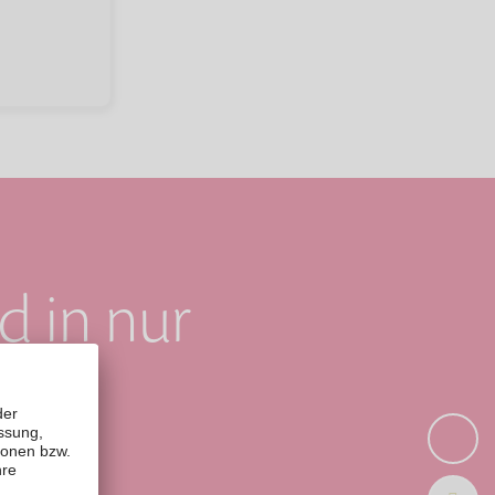
d in nur
en