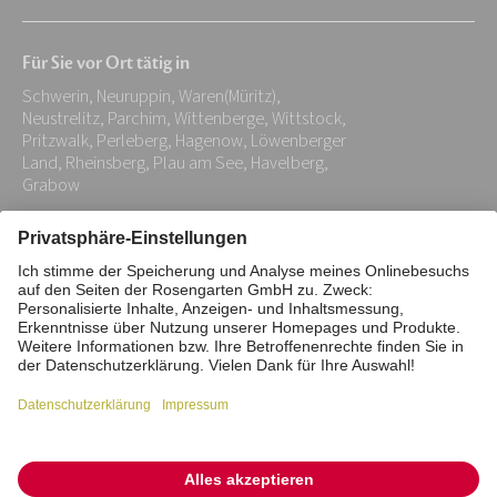
E-
Mail-
Für Sie vor Ort tätig in
Adresse:
Schwerin, Neuruppin, Waren(Müritz),
*
Neustrelitz, Parchim, Wittenberge, Wittstock,
Pritzwalk, Perleberg, Hagenow, Löwenberger
Land, Rheinsberg, Plau am See, Havelberg,
Grabow
Impressum
Datenschutz
Stiftung
Interne Meldestelle
Zahlungsmittel
Vertrag widerrufen
Barrierefreiheitserklärung
Cookie/Tracking-Einstellungen