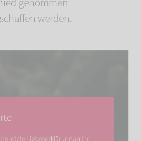
schied genommen
schaffen werden.
rte
eine letzte Liebeserklärung an Ihr