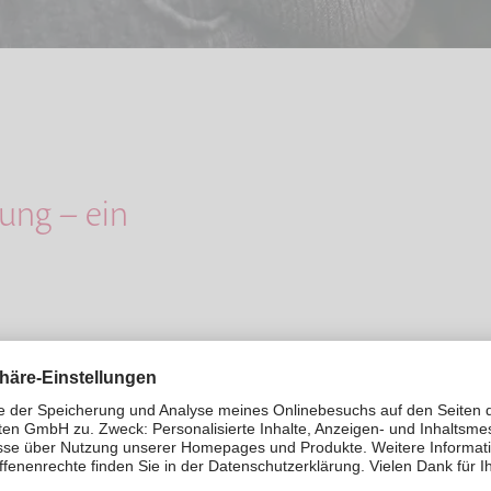
ng – ein
für unseren
adbergen gelegt. Aus
lust eines geliebten
s und Beistand in
nd Tierliebe,