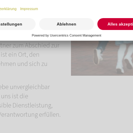
l unser Antrieb. Dabei
iter und die
d Tierhalter stets im
en Ihnen das gesamte
rtner zum Abschied zur
st ein Ort, den
hmen und sich zu
iebe unvergleichbar
 uns ist die
ible Dienstleistung,
 Verantwortung erfüllen.