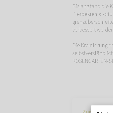
Bislang fand die 
Pferdekrematoriu
grenzüberschreite
verbessert werde
Die Kremierung er
selbstverständlich
ROSENGARTEN-Stan
Zur Übersich