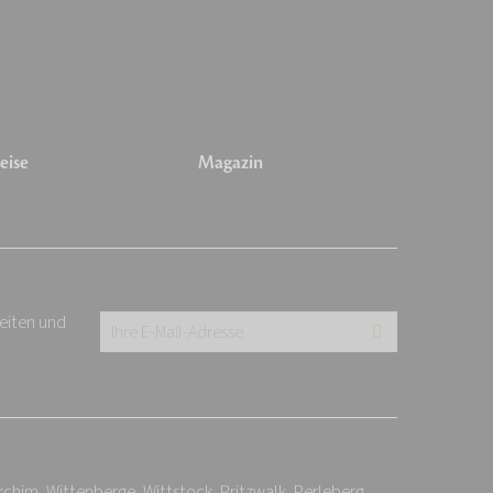
eise
Magazin
keiten und
Ihre
E-
Mail-
Adresse:
*
rchim, Wittenberge, Wittstock, Pritzwalk, Perleberg,