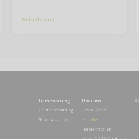
Weiterlesen
Tierbestattung
Über uns
Kr
Kleintierbestattung
Unsere Werte
Pferdebestattung
Aktuelles
Tierkrematorien
ROSENGARTEN-Stiftung