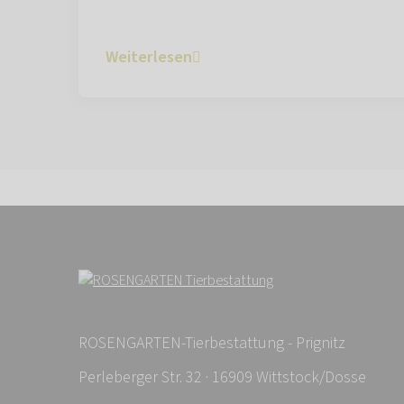
Weiterlesen
ROSENGARTEN-Tierbestattung - Prignitz
Perleberger Str. 32 · 16909 Wittstock/Dosse