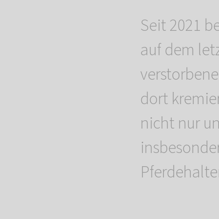
Seit 2021 b
auf dem let
verstorbene
dort kremie
nicht nur u
insbesonder
Pferdehalt