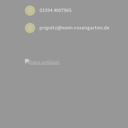
03394 4007965
prignitz@mein-rosengarten.de