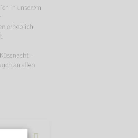
lich in unserem
r
en erheblich
t.
 Küssnacht –
auch an allen