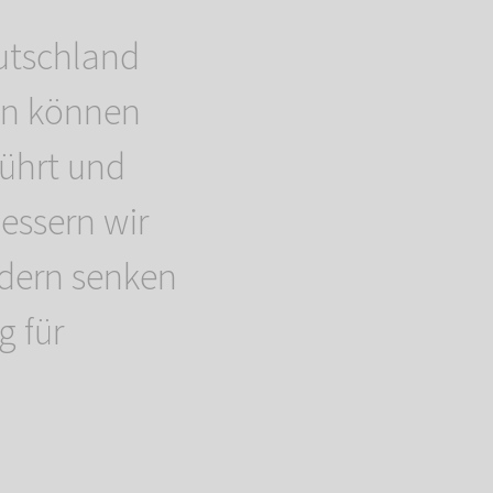
eutschland
Nun können
führt und
essern wir
ndern senken
g für